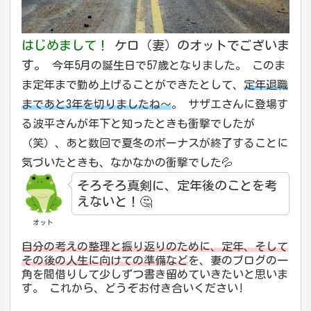
はじめまして！
ケロ（妻）のオットでございま
す。
今年5月の誕生日で57歳となりました。 このま
ま定年まで勤め上げることができたとして、
定年退職
まであと3年を切りましたね〜
。 サザエさんに登場す
る波平さんが年下と知ったときも衝撃でしたが
（笑）、あと数回で夏冬のボーナスが終了することに
気づいたときも、なかなかの衝撃でした💦
そろそろ真剣に、定年後のことを考
えないと！🤔
オット
自分の考えの整理と振り返りのために、定年、そして
その後の人生に向けての準備など
を、妻のブログの一
角を間借りして少しずつ書き留めていきたいと思いま
す。 これから、どうぞお付き合いください!