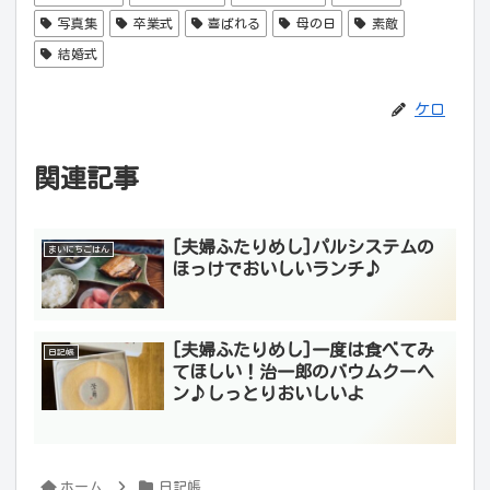
写真集
卒業式
喜ばれる
母の日
素敵
結婚式
ケロ
関連記事
[夫婦ふたりめし]パルシステムの
まいにちごはん
ほっけでおいしいランチ♪
[夫婦ふたりめし]一度は食べてみ
日記帳
てほしい！治一郎のバウムクーヘ
ン♪しっとりおいしいよ
ホーム
日記帳