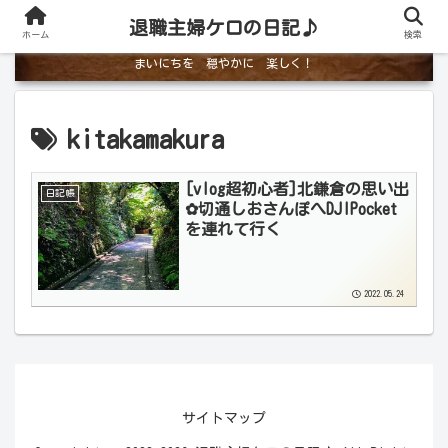
退職主婦ケロの日記♪
ホーム
検索
まいにちを 穏やかに 楽しく！
kitakamakura
[vlog超初心者]北鎌倉の思い出
日記帳
✿切通しおさんぽへDJIPocket
を連れて行く
2022.05.24
サイトマップ