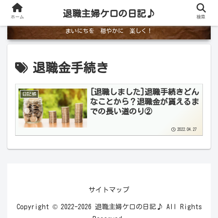
退職主婦ケロの日記♪
ホーム
検索
まいにちを 穏やかに 楽しく！
退職金手続き
[退職しました]退職手続きどん
日記帳
なことから？退職金が貰えるま
での長い道のり②
2022.04.27
サイトマップ
Copyright © 2022-2026 退職主婦ケロの日記♪ All Rights