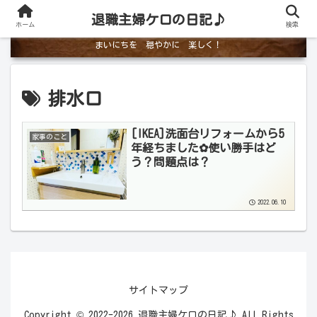
退職主婦ケロの日記♪
ホーム
検索
まいにちを 穏やかに 楽しく！
排水口
[IKEA]洗面台リフォームから5
家事のこと
年経ちました✿使い勝手はど
う？問題点は？
2022.06.10
サイトマップ
Copyright © 2022-2026 退職主婦ケロの日記♪ All Rights