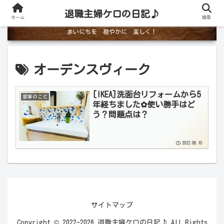
退職主婦ケロの日記♪
ホーム
検索
まいにちを 穏やかに 楽しく！
オーデンスヴィーク
[IKEA]洗面台リフォームから5
家事のこと
年経ちました✿使い勝手はど
う？問題点は？
2022.06.10
サイトマップ
Copyright © 2022-2026 退職主婦ケロの日記♪ All Rights