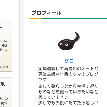
プロフィール
し
いいん
あ明日
...
ケロ
22.06.28
定年退職して再雇用のオットと
専業主婦４年目のツマのブログ
です
牛乳
楽しく暮らしながら生活で得た
ものなどを綴っていきたいなと
思っています♪
訪れた
少しでもお役にたてたら嬉しい
る食べ